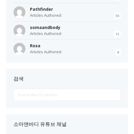
Pathfinder
Articles Authored:
30
somaandbody
Articles Authored:
15
Rosa
Articles Authored:
8
검색
Search
For
소마앤바디 유튜브 채널