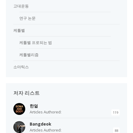
고대운동
연구 논문
케틀벨
케틀벨 프로되는 법
케틀벨리즘
소마틱스
저자 리스트
한얼
Articles Authored:
119
Bangdeok
Articles Authored:
88