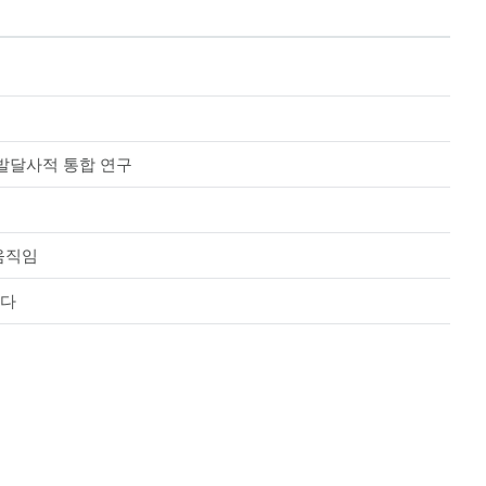
구발달사적 통합 연구
 움직임
났다