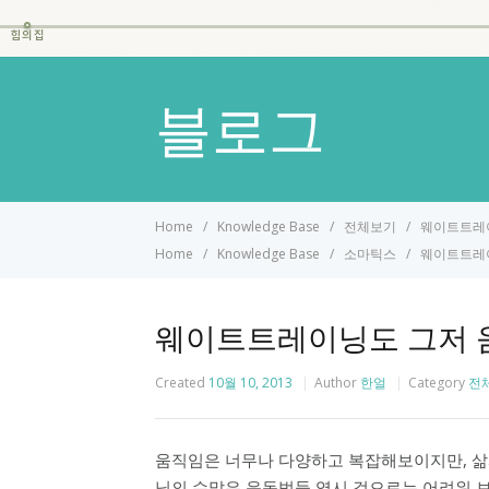
힘의집
블로그
Home
Knowledge Base
전체보기
웨이트트레
Home
Knowledge Base
소마틱스
웨이트트레
웨이트트레이닝도 그저 
Created
10월 10, 2013
Author
한얼
Category
전
움직임은 너무나 다양하고 복잡해보이지만, 삶
닝의 수많은 운동법들 역시 겉으로는 어려워 