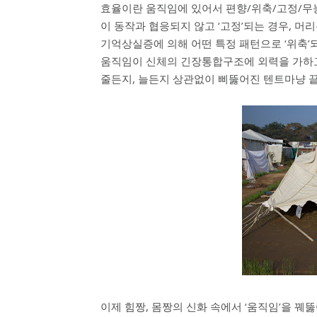
효율이란 움직임에 있어서 편향/위축/고정/무
이 동작과 협응되지 않고 ‘고정’되는 경우, 머
기억상실증에 의해 어떤 특정 패턴으로 ‘위축’
움직임이 신체의 긴장통합구조에 외력을 가하고
줄든지, 늘든지 상관없이 삐뚫어진 텐트마냥 끝
이제 힘짱, 몸짱의 신화 속에서 ‘움직임’을 꿰