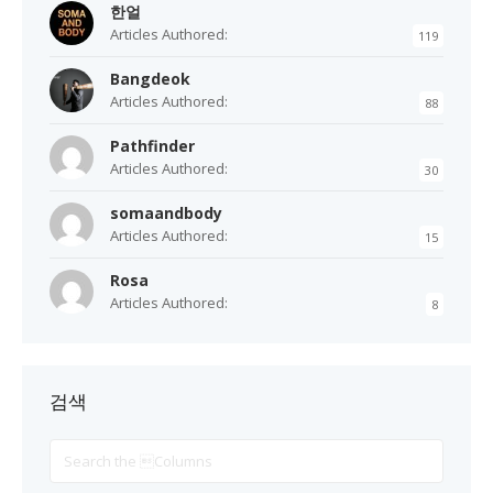
한얼
Articles Authored:
119
Bangdeok
Articles Authored:
88
Pathfinder
Articles Authored:
30
somaandbody
Articles Authored:
15
Rosa
Articles Authored:
8
검색
Search
For