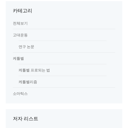
카테고리
전체보기
고대운동
연구 논문
케틀벨
케틀벨 프로되는 법
케틀벨리즘
소마틱스
저자 리스트