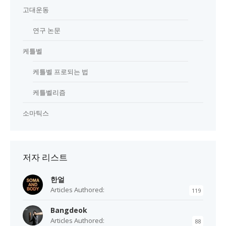
고대운동
연구 논문
케틀벨
케틀벨 프로되는 법
케틀벨리즘
소마틱스
저자 리스트
한얼
Articles Authored:
119
Bangdeok
Articles Authored:
88