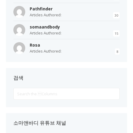
Pathfinder
Articles Authored:
30
somaandbody
Articles Authored:
15
Rosa
Articles Authored:
8
검색
Search
For
소마앤바디 유튜브 채널