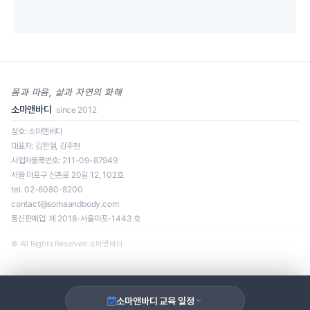
몸과 마음, 삶과 자연의 화해
소마앤바디
since 2012
상호: 소마앤바디
대표자: 김한얼, 김주현
사업자등록번호: 211-09-87949
일정을 클릭하면 신청 페이지로 이동합니다.
서울 마포구 신촌로 20길 12, 102호
tel. 02-6080-8200
contact@somaandbody.com
통신판매업: 제 2018-서울마포-1443 호
로딩 중...
© All Rights Reserved 소마앤바디
소마앤바디 교육 일정