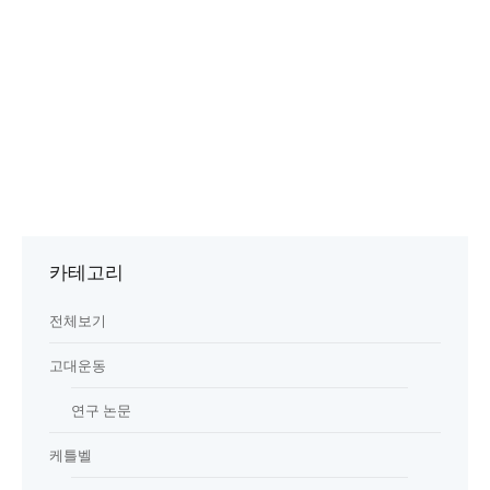
카테고리
전체보기
고대운동
연구 논문
케틀벨