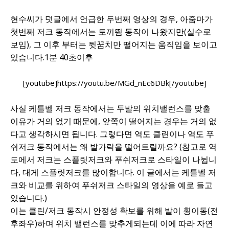
현수씨가 덧글에서 언급한 두번째 영상의 경우, 아줌마가
첫번째 저크 동작에서는 토끼뜀 동작이 나왔지만(실수로
보임), 그 이후 부터는 뒷꿈치만 떨어지는 움직임을 보이고
있습니다.1분 40초이후
[youtube]https://youtu.be/MGd_nEc6DBk[/youtube]
사실 케틀벨 저크 동작에서는 두발의 위치밸런스를 맞출
이유가 거의 없기 때문에, 앞쪽이 떨어지는 경우는 거의 없
다고 생각하시면 됩니다.
그렇다면 역도 클린이나 역도 푸
쉬저크 동작에서는 왜 발가락을 떨어트릴까요?
(참고로 역
도에서 저크는 스플릿저크와 푸쉬저크로 스타일이 나뉩니
다, 대게 스플릿저크를 많이합니다. 이 글에서는 케틀벨 저
크와 비교를 위하여 푸쉬저크 스타일의 영상을 예로 들고
있습니다.)
이는 클린/저크 동작시 안정성 확보를 위해 발이 횡이동(전
후좌우)하며 위치 밸런스를 맞추게되는데 이에 따라 자연