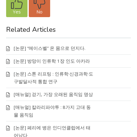
Yes
No
Related Articles
[논문] “메이스벨” 온 몸으로 던지다.
[논문] 방망이 인류학 1장 인도 아카라
[논문] 스톤 리프팅 : 인류학·신경과학·도
구발달사적 통합 연구
[매뉴얼] 걷기, 가장 오래된 움직임 명상
[매뉴얼] 칼라리파야투 : 8가지 고대 동
물 움직임
[논문] 페리에 병은 인디언클럽에서 태
어났다