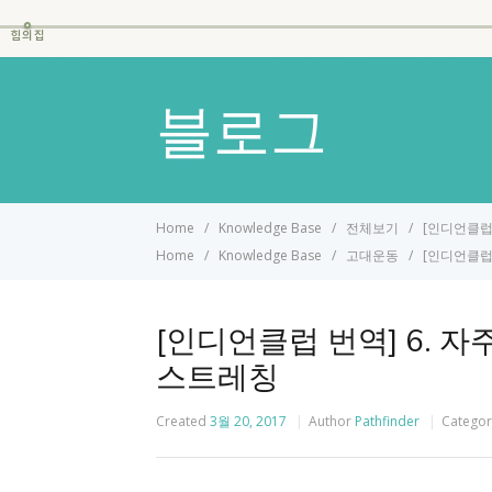
힘의집
블로그
Home
Knowledge Base
전체보기
[인디언클럽
Home
Knowledge Base
고대운동
[인디언클럽
[인디언클럽 번역] 6. 
스트레칭
Created
3월 20, 2017
Author
Pathfinder
Categor