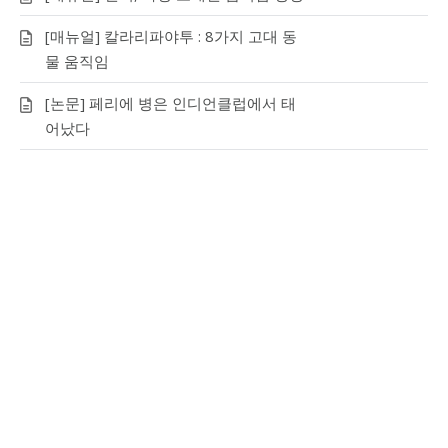
[매뉴얼] 칼라리파야투 : 8가지 고대 동
물 움직임
[논문] 페리에 병은 인디언클럽에서 태
어났다