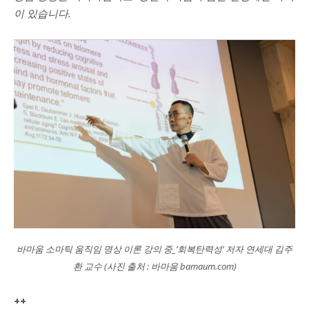
이 있습니다.
바마움 소마틱 움직임 명상 이론 강의 중_’회복탄력성’ 저자 연세대 김주
환 교수 (사진 출처 : 바마움 bamaum.com)
++