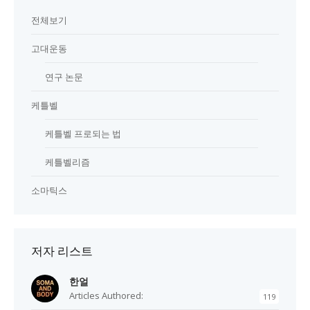
전체보기
고대운동
연구 논문
케틀벨
케틀벨 프로되는 법
케틀벨리즘
소마틱스
저자 리스트
한얼
Articles Authored:
119