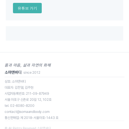
유튜브 가기
몸과 마음, 삶과 자연의 화해
소마앤바디
since 2012
상호: 소마앤바디
대표자: 김한얼, 김주현
사업자등록번호: 211-09-87949
일정을 클릭하면 신청 페이지로 이동합니다.
서울 마포구 신촌로 20길 12, 102호
tel. 02-6080-8200
contact@somaandbody.com
통신판매업: 제 2018-서울마포-1443 호
로딩 중...
© All Rights Reserved 소마앤바디