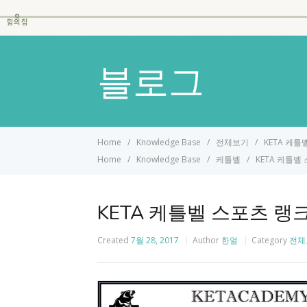
힘의집
블로그
Home
Knowledge Base
전체보기
KETA 케
Home
Knowledge Base
케틀벨
KETA 케틀벨
KETA 케틀벨 스포츠 랭
Created
7월 28, 2017
Author
한얼
Category
전체