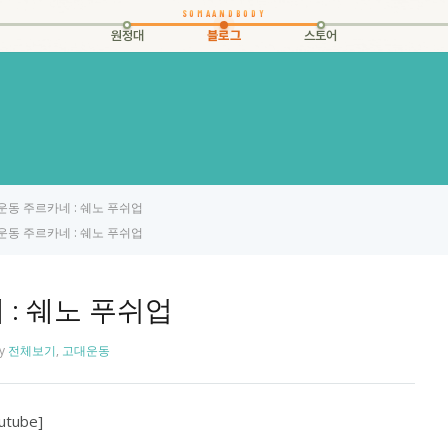
원정대
블로그
스토어
운동 주르카네 : 쉐노 푸쉬업
운동 주르카네 : 쉐노 푸쉬업
 : 쉐노 푸쉬업
y
전체보기
,
고대운동
utube]