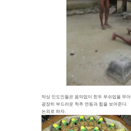
막상 인도인들은 음악없이 힌두 푸쉬업을 무아
굉장히 부드러운 척추 연동과 힘을 보여준다.
논외로 하자.