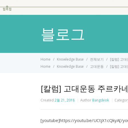
힘의집
블로그
Home
Knowledge Base
전체보기
[칼럼] 고대
Home
Knowledge Base
고대운동
[칼럼] 고대
[칼럼] 고대운동 주르카네
Created
2월 21, 2018
Author
Bangdeok
Categor
[youtube]https://youtu.be/UCtjX1cQkyA[/yo