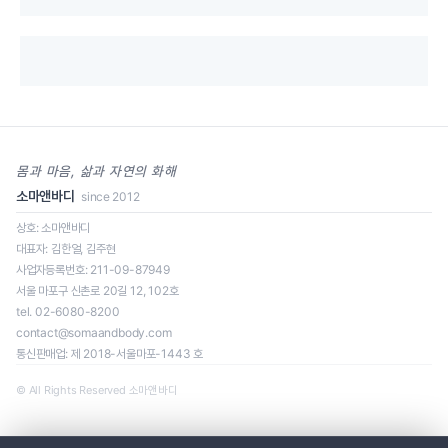
몸과 마음, 삶과 자연의 화해
소마앤바디
since 2012
상호: 소마앤바디
대표자: 김한얼, 김주현
사업자등록번호: 211-09-87949
일정을 클릭하면 신청 페이지로 이동합니다.
서울 마포구 신촌로 20길 12, 102호
tel. 02-6080-8200
contact@somaandbody.com
통신판매업: 제 2018-서울마포-1443 호
로딩 중...
© All Rights Reserved 소마앤바디