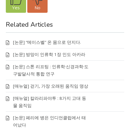
Yes
No
Related Articles
[논문] “메이스벨” 온 몸으로 던지다.
[논문] 방망이 인류학 1장 인도 아카라
[논문] 스톤 리프팅 : 인류학·신경과학·도
구발달사적 통합 연구
[매뉴얼] 걷기, 가장 오래된 움직임 명상
[매뉴얼] 칼라리파야투 : 8가지 고대 동
물 움직임
[논문] 페리에 병은 인디언클럽에서 태
어났다