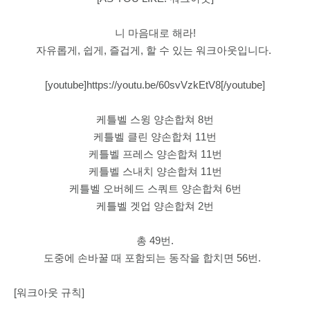
니 마음대로 해라!
자유롭게, 쉽게, 즐겁게, 할 수 있는 워크아웃입니다.
[youtube]https://youtu.be/60svVzkEtV8[/youtube]
케틀벨 스윙 양손합쳐 8번
케틀벨 클린 양손합쳐 11번
케틀벨 프레스 양손합쳐 11번
케틀벨 스내치 양손합쳐 11번
케틀벨 오버헤드 스쿼트 양손합쳐 6번
케틀벨 겟업 양손합쳐 2번
총 49번.
도중에 손바꿀 때 포함되는 동작을 합치면
56번.
[워크아웃 규칙]