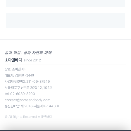
몸과 마음, 삶과 자연의 화해
소마앤바디
since 2012
상호: 소마앤바디
대표자: 김한얼, 김주현
사업자등록번호: 211-09-87949
일정을 클릭하면 신청 페이지로 이동합니다.
서울 마포구 신촌로 20길 12, 102호
tel. 02-6080-8200
contact@somaandbody.com
통신판매업: 제 2018-서울마포-1443 호
로딩 중...
© All Rights Reserved 소마앤바디