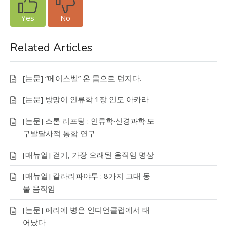
Yes
No
Related Articles
[논문] “메이스벨” 온 몸으로 던지다.
[논문] 방망이 인류학 1장 인도 아카라
[논문] 스톤 리프팅 : 인류학·신경과학·도
구발달사적 통합 연구
[매뉴얼] 걷기, 가장 오래된 움직임 명상
[매뉴얼] 칼라리파야투 : 8가지 고대 동
물 움직임
[논문] 페리에 병은 인디언클럽에서 태
어났다