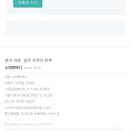
유튜브 가기
몸과 마음, 삶과 자연의 화해
소마앤바디
since 2012
상호: 소마앤바디
대표자: 김한얼, 김주현
사업자등록번호: 211-09-87949
일정을 클릭하면 신청 페이지로 이동합니다.
서울 마포구 신촌로 20길 12, 102호
tel. 02-6080-8200
contact@somaandbody.com
통신판매업: 제 2018-서울마포-1443 호
로딩 중...
© All Rights Reserved 소마앤바디