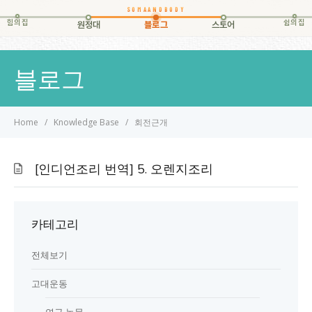
힘의집
쉼의집
원정대
블로그
스토어
블로그
Home
Knowledge Base
회전근개
[인디언조리 번역] 5. 오렌지조리
카테고리
전체보기
고대운동