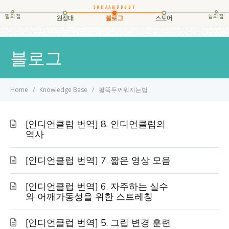
힘의집
쉼의집
원정대
블로그
스토어
블로그
Home
Knowledge Base
팔뚝두꺼워지는법
[인디언클럽 번역] 8. 인디언클럽의
역사
[인디언클럽 번역] 7. 짧은 영상 모음
[인디언클럽 번역] 6. 자주하는 실수
와 어깨가동성을 위한 스트레칭
[인디언클럽 번역] 5. 그립 변경 훈련