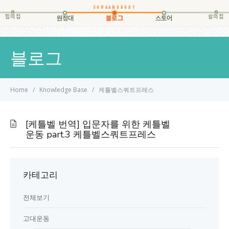
힘의집
쉼의집
원정대
블로그
스토어
블로그
Home
Knowledge Base
케틀벨스쿼트프레스
[케틀벨 번역] 입문자를 위한 케틀벨
운동 part.3 케틀벨스쿼트프레스
카테고리
전체보기
고대운동