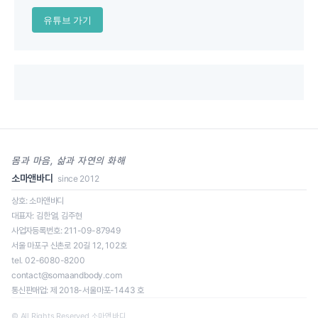
유튜브 가기
몸과 마음, 삶과 자연의 화해
소마앤바디
since 2012
상호: 소마앤바디
대표자: 김한얼, 김주현
사업자등록번호: 211-09-87949
일정을 클릭하면 신청 페이지로 이동합니다.
서울 마포구 신촌로 20길 12, 102호
tel. 02-6080-8200
contact@somaandbody.com
통신판매업: 제 2018-서울마포-1443 호
로딩 중...
© All Rights Reserved 소마앤바디