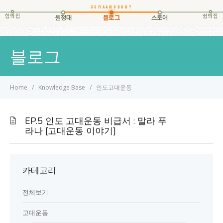
힘의집
쉼의집
원정대
블로그
스토어
블로그
Home
Knowledge Base
인도고대운동
EP.5 인도 고대운동 비급서 : 말라 푸
라나 [고대운동 이야기]
카테고리
전체보기
고대운동