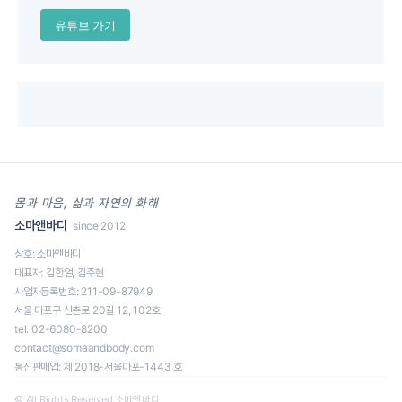
유튜브 가기
몸과 마음, 삶과 자연의 화해
소마앤바디
since 2012
상호: 소마앤바디
대표자: 김한얼, 김주현
사업자등록번호: 211-09-87949
일정을 클릭하면 신청 페이지로 이동합니다.
서울 마포구 신촌로 20길 12, 102호
tel. 02-6080-8200
contact@somaandbody.com
통신판매업: 제 2018-서울마포-1443 호
로딩 중...
© All Rights Reserved 소마앤바디