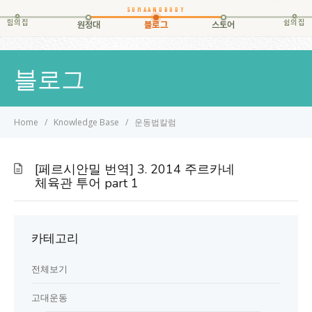
힘의집
쉼의집
원정대
블로그
스토어
블로그
Home
Knowledge Base
운동법칼럼
[페르시안밀 번역] 3. 2014 주르카네
체육관 투어 part 1
카테고리
전체보기
고대운동