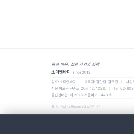
몸과 마음, 삶과 자연의 화해
소마앤바디
since 2012
상호: 소마앤바디
｜
대표자: 김한얼, 김주현
｜
사업자
서울 마포구 신촌로 20길 12, 102호
｜
tel. 02-60
통신판매업: 제 2018-서울마포-1443 호
© All Rights Reserved 소마앤바디