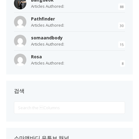
Articles Authored:
88
Pathfinder
Articles Authored:
30
somaandbody
Articles Authored:
15
Rosa
Articles Authored:
8
검색
Search
For
소마앤바디 유튜브 채널