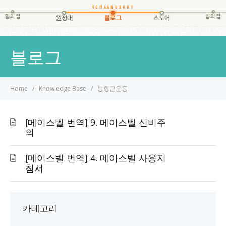
힘의집
쉼의집
원정대
블로그
스토어
블로그
Home
Knowledge Base
능형근운동
[메이스벨 번역] 9. 메이스벨 신비주
의
[메이스벨 번역] 4. 메이스벨 사용지
침서
카테고리