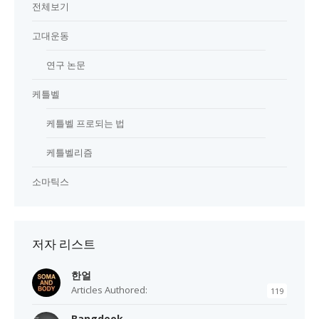
전체보기
고대운동
연구 논문
케틀벨
케틀벨 프로되는 법
케틀벨리즘
소마틱스
저자 리스트
한얼
Articles Authored:
119
Bangdeok